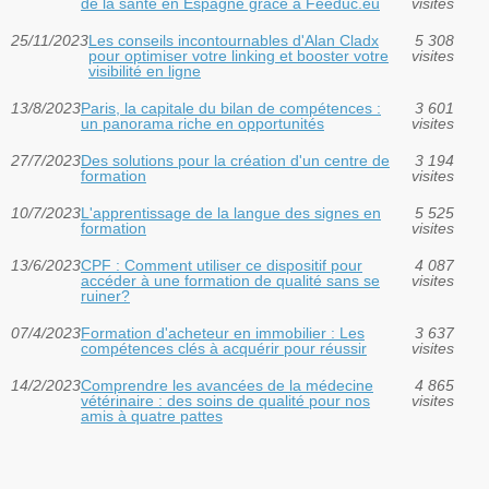
de la santé en Espagne grâce à Feeduc.eu
visites
25/11/2023
Les conseils incontournables d'Alan Cladx
5 308
pour optimiser votre linking et booster votre
visites
visibilité en ligne
13/8/2023
Paris, la capitale du bilan de compétences :
3 601
un panorama riche en opportunités
visites
27/7/2023
Des solutions pour la création d'un centre de
3 194
formation
visites
10/7/2023
L'apprentissage de la langue des signes en
5 525
formation
visites
13/6/2023
CPF : Comment utiliser ce dispositif pour
4 087
accéder à une formation de qualité sans se
visites
ruiner?
07/4/2023
Formation d'acheteur en immobilier : Les
3 637
compétences clés à acquérir pour réussir
visites
14/2/2023
Comprendre les avancées de la médecine
4 865
vétérinaire : des soins de qualité pour nos
visites
amis à quatre pattes